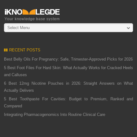
Select Menu
RECENT POSTS
Best Belly Oils For Pregnancy: Safe, Trimester-Approved Picks for 2026
5 Best Foot Files For Hard Skin: What Actually Works for Cracked Heels
and Calluses
6 Best 12mg Nicotine Pouches in 2026: Straight Answers on What
Actually Delivers
5 Best Toothpaste For Cavities: Budget to Premium, Ranked and
Compared
Integrating Pharmacogenomics Into Routine Clinical Care