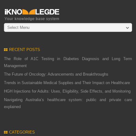
Select Menu
RECENT POSTS
The Role of A1C Testing in Diabetes Diagnosis and Long Term
Management
The Future of Oncology: Advancements and Breakthroughs
Trends in Sustainable Medical Supplies and Their Impact on Healthcare
HGH Injections for Adults: Uses, Eligibility, Side Effects, and Monitoring
Navigating Australia’s healthcare system: public and private care
explained
CATEGORIES