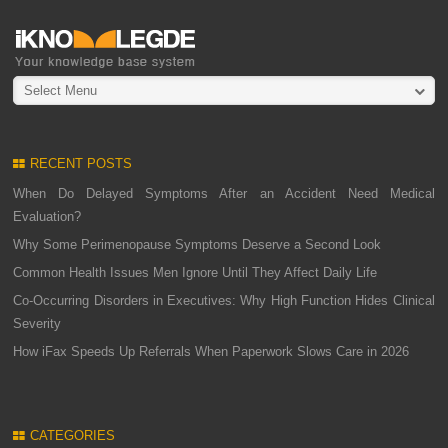
Select Menu
RECENT POSTS
When Do Delayed Symptoms After an Accident Need Medical
Evaluation?
Why Some Perimenopause Symptoms Deserve a Second Look
Common Health Issues Men Ignore Until They Affect Daily Life
Co-Occurring Disorders in Executives: Why High Function Hides Clinical
Severity
How iFax Speeds Up Referrals When Paperwork Slows Care in 2026
CATEGORIES